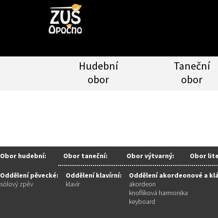
Hudební
Taneční
obor
obor
Obor hudební:
Obor taneční:
Obor výtvarný:
Obor lit
Oddělení pěvecké:
Oddělení klavírní:
Oddělení akordeonové a kl
sólový zpěv
klavír
akordeon
knoflíková harmonika
keyboard