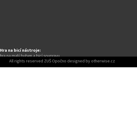
Hra na bicí nástroje:
hra na malý buben a bicí soupravu
All rights reserved ZUŠ Opočno designed by otherwise.cz