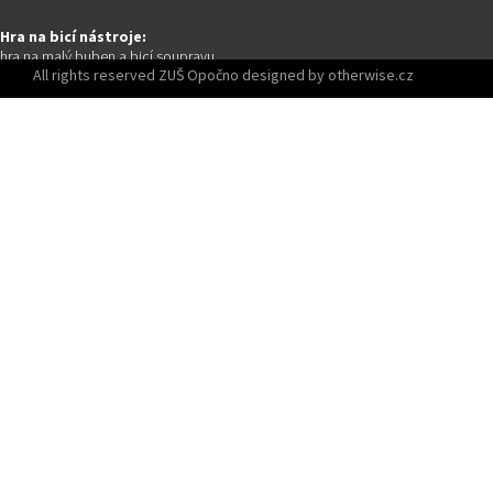
Hra na bicí nástroje:
hra na malý buben a bicí soupravu
All rights reserved ZUŠ Opočno designed by otherwise.cz