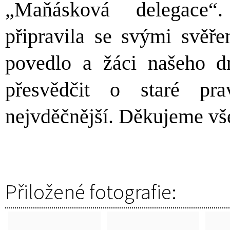
„Maňásková delegace“.
připravila se svými svěře
povedlo a žáci našeho d
přesvědčit o staré pr
nejvděčnější. Děkujeme vš
Přiložené fotografie: