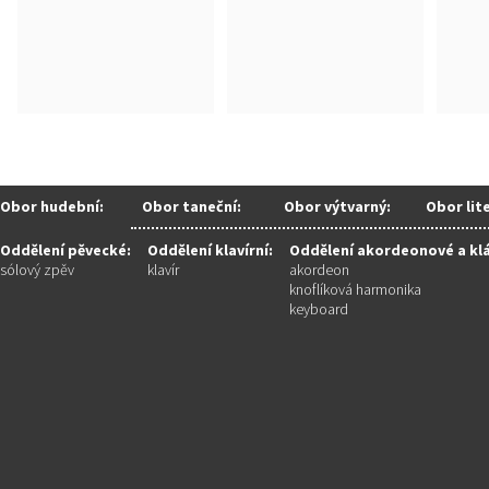
Obor hudební:
Obor taneční:
Obor výtvarný:
Obor lit
Oddělení pěvecké:
Oddělení klavírní:
Oddělení akordeonové a kl
sólový zpěv
klavír
akordeon
knoflíková harmonika
keyboard